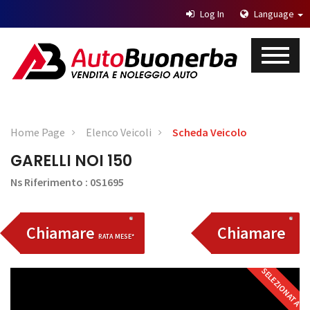
Log In
Language
Home Page
Elenco Veicoli
Scheda Veicolo
GARELLI NOI 150
Ns Riferimento : 0S1695
Chiamare
Chiamare
RATA MESE*
SELEZIONATA