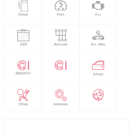
Diesel
0 km
0 cc
2009
Manuale
0cv / 0Kw
ARGENTO
5 Porte
5 Posti
Anteriore