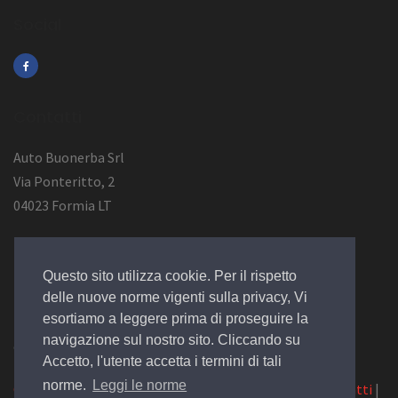
Social
Contatti
Auto Buonerba Srl
Via Ponteritto, 2
04023 Formia LT
Info Azienda
Questo sito utilizza cookie. Per il rispetto
P.Iva 01473730594
delle nuove norme vigenti sulla privacy, Vi
esortiamo a leggere prima di proseguire la
navigazione sul nostro sito. Cliccando su
© 2019 Design by
EGSoft
Accetto, l'utente accetta i termini di tali
norme.
Leggi le norme
Cookie
|
Privacy Law
|
Azienda
|
Servizi
|
Catalogo
|
Contatti
|