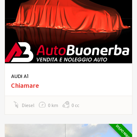
AUDI A1
Chiamare
Diesel
0 km
0 cc
DISPONIBILE