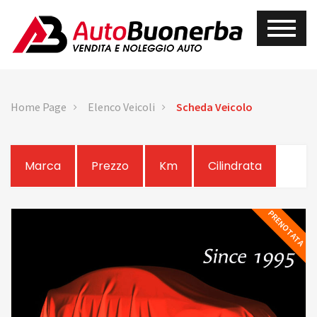
Home Page
Elenco Veicoli
Scheda Veicolo
Marca
Prezzo
Km
Cilindrata
PRENOTATA