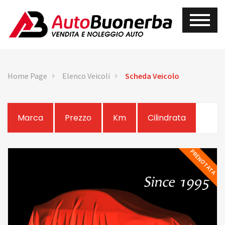
Home Page
Elenco Veicoli
Scheda Veicolo
Marca
Prezzo
Km
Cilindrata
PRENOTATA