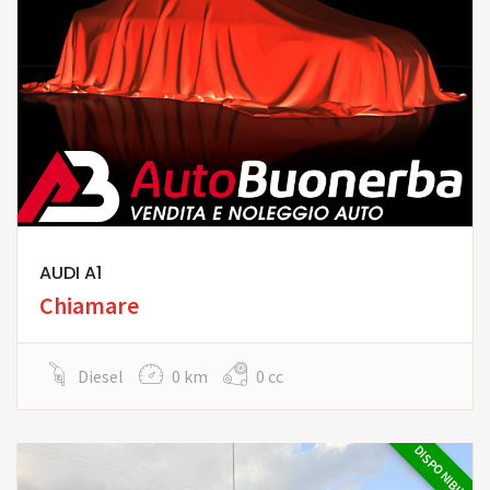
AUDI A1
Chiamare
Diesel
0 km
0 cc
DISPONIBILE