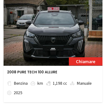
style="backgrou
#009900 none
repeat scroll 0
0;">Disponibile
Chiamare
2008 PURE TECH 100 ALLURE
Benzina
km
1,198 cc
Manuale
2025