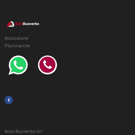
Autosalone
Plurimarche
Social
Contatti
Auto Buonerba Srl