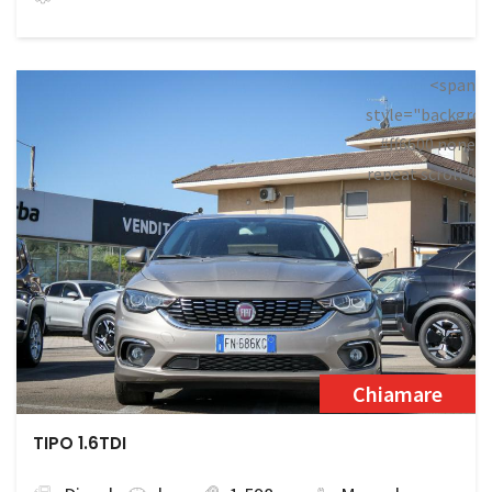
<span
style="backgrou
#ff6600 none
repeat scroll 0
0;">Prenotata<
Chiamare
TIPO 1.6TDI