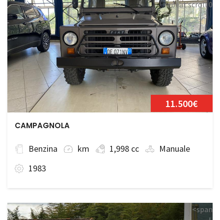
repeat scroll 0
0;">Disponibile
11.500€
CAMPAGNOLA
Benzina
km
1,998 cc
Manuale
1983
<span