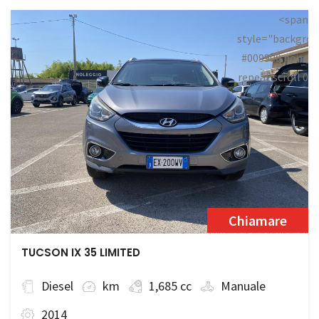
<span
style="backgrou
#009900 none
repeat scroll 0
0;">Disponibile
Chiamare
TUCSON IX 35 LIMITED
Diesel
km
1,685 cc
Manuale
2014