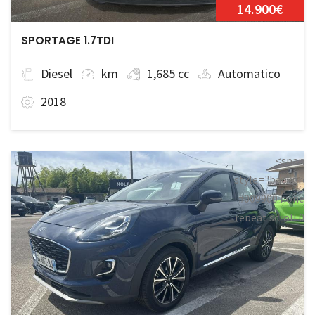
14.900€
SPORTAGE 1.7TDI
Diesel
km
1,685 cc
Automatico
2018
<span
style="backgrou
#009900 none
repeat scroll 0
0;">Disponibile