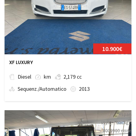
10.900€
XF LUXURY
Diesel
km
2,179 cc
Sequenz./Automatico
2013
<span
style="backgrou
#009900 none