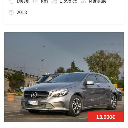
Diesel
km
1,598 cc
Manuale
2018
<span
style="backgrou
#009900 none
repeat scroll 0
0;">Disponibile
13.900€