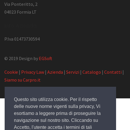
Via Ponteritto, 2
04023 Formia LT
Info Azienda
P.Iva 01473730594
© 2019 Design by
EGSoft
Cookie
|
Privacy Law
|
Azienda
|
Servizi
|
Catalogo
|
Contatti
|
Siamo su Carpro.it
Questo sito utilizza cookie. Per il rispetto
delle nuove norme vigenti sulla privacy, Vi
esortiamo a leggere prima di proseguire la
navigazione sul nostro sito. Cliccando su
Accetto, l'utente accetta i termini di tali