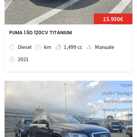
15.950€
PUMA 1.5D 120CV TITANIUM
Diesel
km
1,499 cc
Manuale
2021
<span
style="backgrou
#009900 none
repeat scroll 0
0;">Disponibile