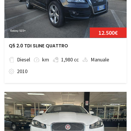
12.500€
Q5 2.0 TDI SLINE QUATTRO
Diesel
km
1,980 cc
Manuale
2010
<span
style="backgrou
#009900 none
repeat scroll 0
0;">Disponibile