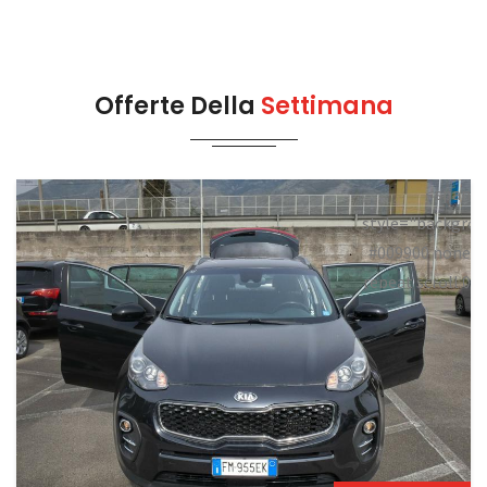
Offerte Della
Settimana
<span
style="backgrou
#009900 none
repeat scroll 0
0;">Disponibile