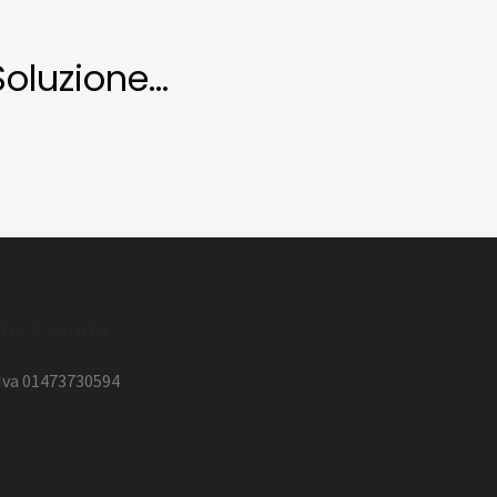
oluzione...
nfo Azienda
.Iva 01473730594