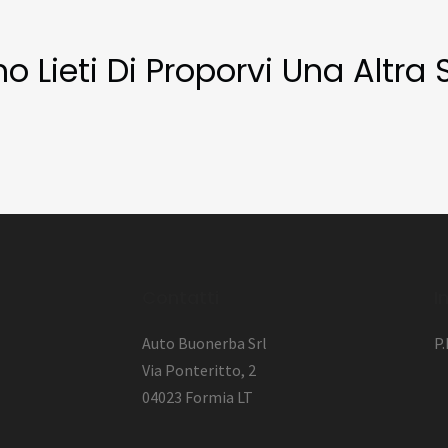
Lieti Di Proporvi Una Altra S
l
Contatti
I
Auto Buonerba Srl
P
Via Ponteritto, 2
04023 Formia LT