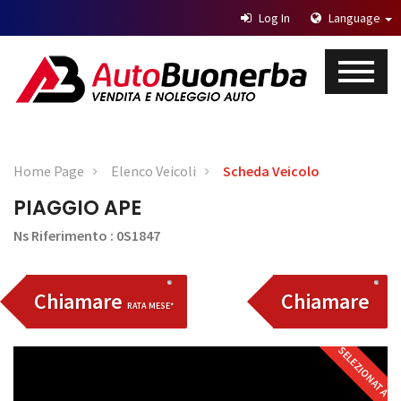
Log In
Language
Home Page
Elenco Veicoli
Scheda Veicolo
PIAGGIO APE
Ns Riferimento : 0S1847
Chiamare
Chiamare
RATA MESE*
SELEZIONATA