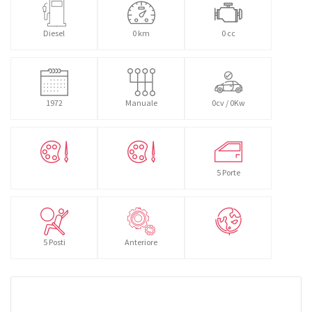
Diesel
0 km
0 cc
1972
Manuale
0cv / 0Kw
5 Porte
5 Posti
Anteriore