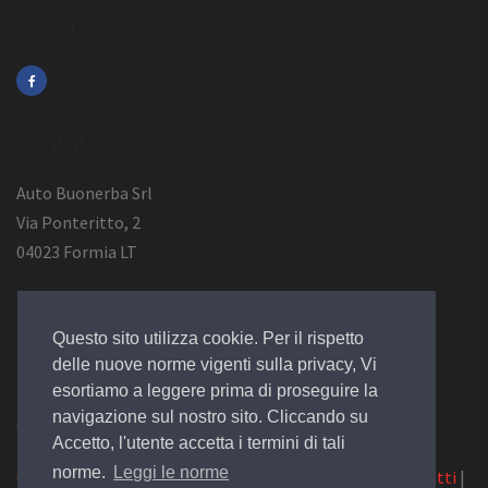
Social
Contatti
Auto Buonerba Srl
Via Ponteritto, 2
04023 Formia LT
Info Azienda
Questo sito utilizza cookie. Per il rispetto
P.Iva 01473730594
delle nuove norme vigenti sulla privacy, Vi
esortiamo a leggere prima di proseguire la
navigazione sul nostro sito. Cliccando su
© 2019 Design by
EGSoft
Accetto, l'utente accetta i termini di tali
norme.
Leggi le norme
Cookie
|
Privacy Law
|
Azienda
|
Servizi
|
Catalogo
|
Contatti
|