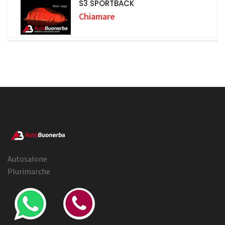
S3 SPORTBACK
Chiamare
Autosalone
Plurimarche