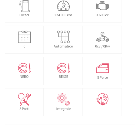
Diesel
224 000 km
3 600 cc
0
Automatico
0cv / 0Kw
NERO
BEIGE
5 Porte
5 Posti
Integrale