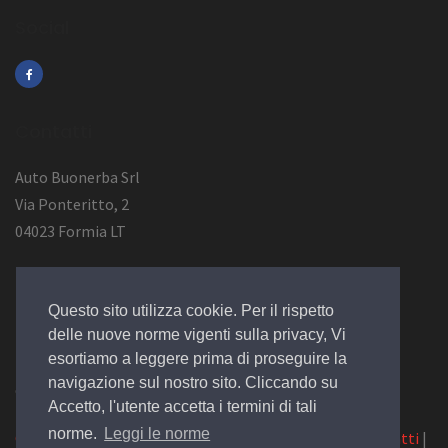
Social
Contatti
Auto Buonerba Srl
Via Ponteritto, 2
04023 Formia LT
Info Azienda
Questo sito utilizza cookie. Per il rispetto
P.Iva 01473730594
delle nuove norme vigenti sulla privacy, Vi
esortiamo a leggere prima di proseguire la
navigazione sul nostro sito. Cliccando su
© 2019 Design by
EGSoft
Accetto, l'utente accetta i termini di tali
norme.
Leggi le norme
Cookie
|
Privacy Law
|
Azienda
|
Servizi
|
Catalogo
|
Contatti
|