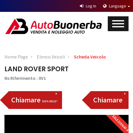
Log In
Language
Home Page
Elenco Veicoli
Scheda Veicolo
LAND ROVER SPORT
Ns Riferimento : 0V1
Chiamare
Chiamare
RATA MESE*
SELEZIONATA