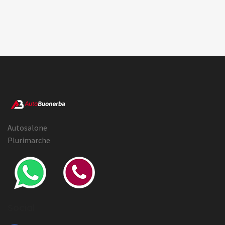
Autosalone
Plurimarche
Social