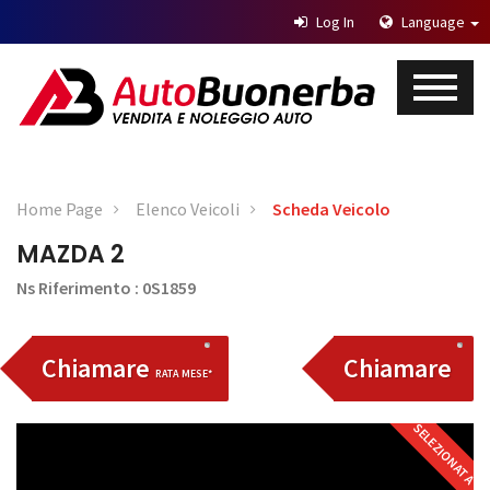
Log In
Language
Home Page
Elenco Veicoli
Scheda Veicolo
MAZDA 2
Ns Riferimento : 0S1859
Chiamare
Chiamare
RATA MESE*
SELEZIONATA