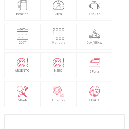
Benzina
0 km
1 349 cc
2007
Manuale
0cv / 55Kw
ARGENTO
NERO
5 Porte
5 Posti
Anteriore
EURO4