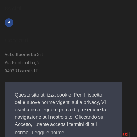
Social
Contatti
Auto Buonerba Srl
Via Ponteritto, 2
04023 Formia LT
Info Azienda
Questo sito utilizza cookie. Per il rispetto
P.Iva 01473730594
delle nuove norme vigenti sulla privacy, Vi
esortiamo a leggere prima di proseguire la
navigazione sul nostro sito. Cliccando su
© 2019 Design by
EGSoft
Accetto, l'utente accetta i termini di tali
norme.
Leggi le norme
Cookie
|
Privacy Law
|
Azienda
|
Servizi
|
Catalogo
|
Contatti
|