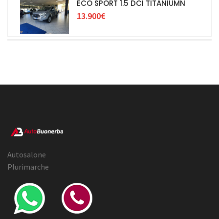
ECO SPORT 1.5 DCI TITANIUMN
13.900€
Autosalone
Plurimarche