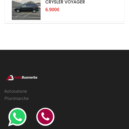
CRYSLER VOYAGER
6.900€
Autosalone
Plurimarche