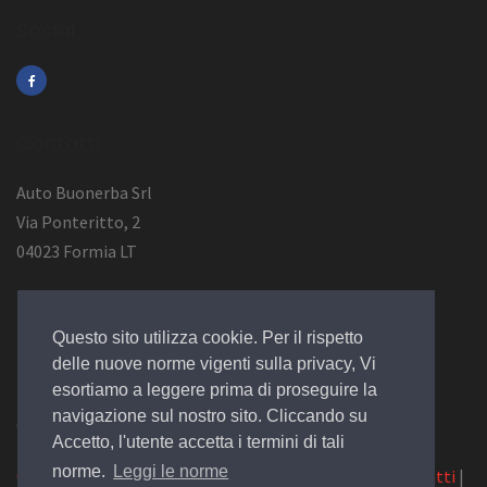
Social
Contatti
Auto Buonerba Srl
Via Ponteritto, 2
04023 Formia LT
Info Azienda
Questo sito utilizza cookie. Per il rispetto
P.Iva 01473730594
delle nuove norme vigenti sulla privacy, Vi
esortiamo a leggere prima di proseguire la
navigazione sul nostro sito. Cliccando su
© 2019 Design by
EGSoft
Accetto, l'utente accetta i termini di tali
norme.
Leggi le norme
Cookie
|
Privacy Law
|
Azienda
|
Servizi
|
Catalogo
|
Contatti
|