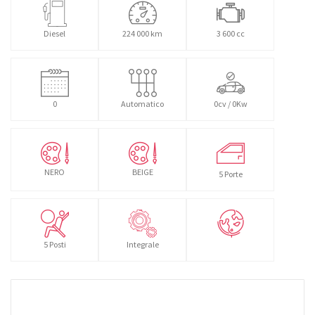
Diesel
224 000 km
3 600 cc
0
Automatico
0cv / 0Kw
NERO
BEIGE
5 Porte
5 Posti
Integrale