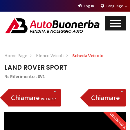
Log In
Language
Home Page
Elenco Veicoli
Scheda Veicolo
LAND ROVER SPORT
Ns Riferimento : 0V1
Chiamare
Chiamare
RATA MESE*
SELEZIONATA