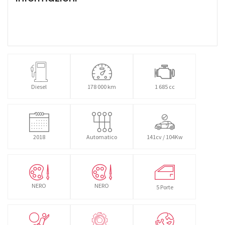
Diesel
178 000 km
1 685 cc
2018
Automatico
141cv / 104Kw
NERO
NERO
5 Porte