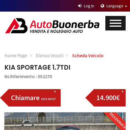
Log In
Language
Home Page
Elenco Veicoli
Scheda Veicolo
KIA SPORTAGE 1.7TDI
Ns Riferimento : 0S2270
Chiamare
14.900€
RATA MESE*
SELEZIONATA