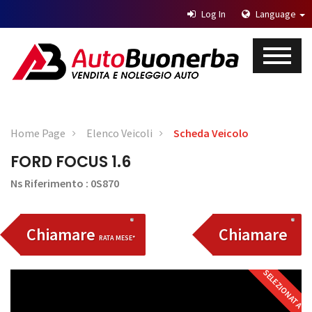
Log In
Language
Home Page
Elenco Veicoli
Scheda Veicolo
FORD FOCUS 1.6
Ns Riferimento : 0S870
Chiamare
Chiamare
RATA MESE*
SELEZIONATA