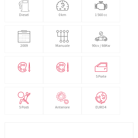
Diesel
0 km
1 560 cc
2009
Manuale
90cv / 66Kw
5 Porte
5 Posti
Anteriore
EURO4