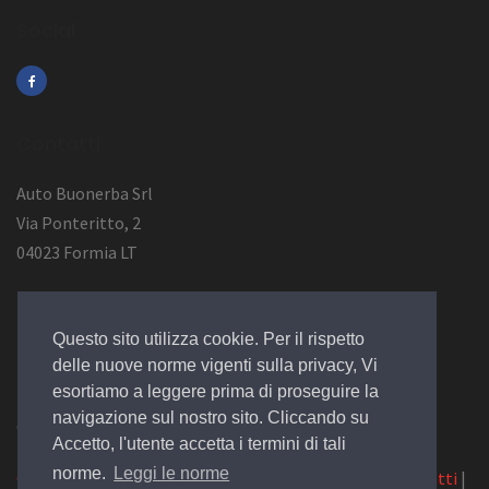
Social
Contatti
Auto Buonerba Srl
Via Ponteritto, 2
04023 Formia LT
Info Azienda
Questo sito utilizza cookie. Per il rispetto
P.Iva 01473730594
delle nuove norme vigenti sulla privacy, Vi
esortiamo a leggere prima di proseguire la
navigazione sul nostro sito. Cliccando su
© 2019 Design by
EGSoft
Accetto, l'utente accetta i termini di tali
norme.
Leggi le norme
Cookie
|
Privacy Law
|
Azienda
|
Servizi
|
Catalogo
|
Contatti
|