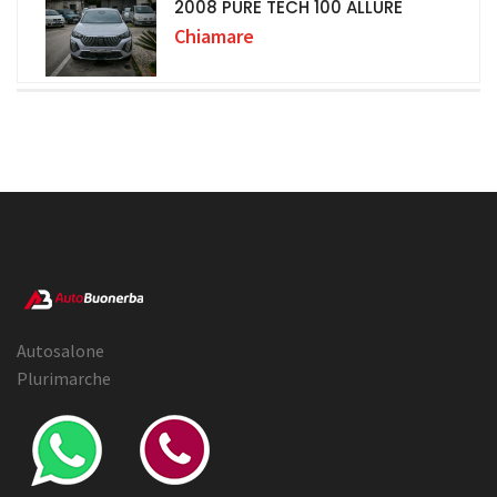
2008 PURE TECH 100 ALLURE
Chiamare
Autosalone
Plurimarche