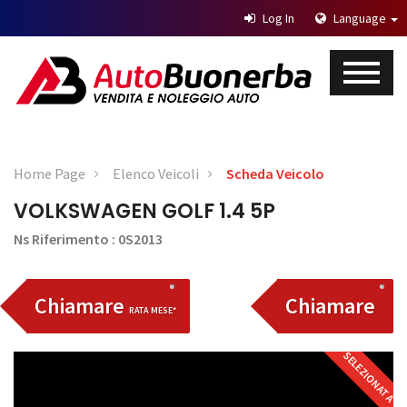
Log In
Language
Home Page
Elenco Veicoli
Scheda Veicolo
VOLKSWAGEN GOLF 1.4 5P
Ns Riferimento : 0S2013
Chiamare
Chiamare
RATA MESE*
SELEZIONATA