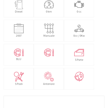
Diesel
0 km
0 cc
2007
Manuale
0cv / 0Kw
BLU
5 Porte
5 Posti
Anteriore