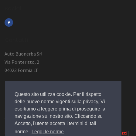
Social
Contatti
Auto Buonerba Srl
Via Ponteritto, 2
04023 Formia LT
Info Azienda
Questo sito utilizza cookie. Per il rispetto
P.Iva 01473730594
delle nuove norme vigenti sulla privacy, Vi
esortiamo a leggere prima di proseguire la
navigazione sul nostro sito. Cliccando su
© 2019 Design by
EGSoft
Accetto, l'utente accetta i termini di tali
norme.
Leggi le norme
Cookie
|
Privacy Law
|
Azienda
|
Servizi
|
Catalogo
|
Contatti
|