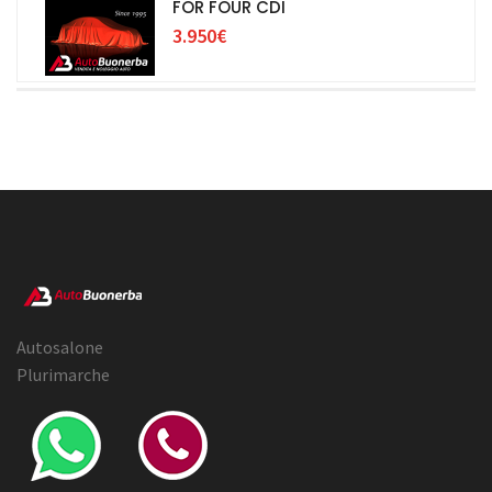
FOR FOUR CDI
3.950€
Autosalone
Plurimarche