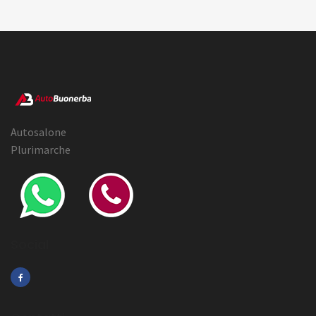
Autosalone
Plurimarche
Social