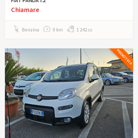
FIAT PANDA 1.2
Chiamare
Benzina
0 km
1 242 cc
PRENOTATA