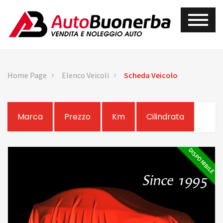
Home Page
Elenco Veicoli
Scheda Veicolo
Marca
Prezzo
Km
Cilindrata
DISPONIBILE