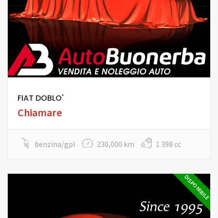
FIAT DOBLO'
Chiamare
benzina/gpl
230,000 km
1 398 cc
DISPONIBILE