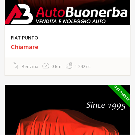
FIAT PUNTO
Chiamare
Benzina
0 km
1 242 cc
DISPONIBILE