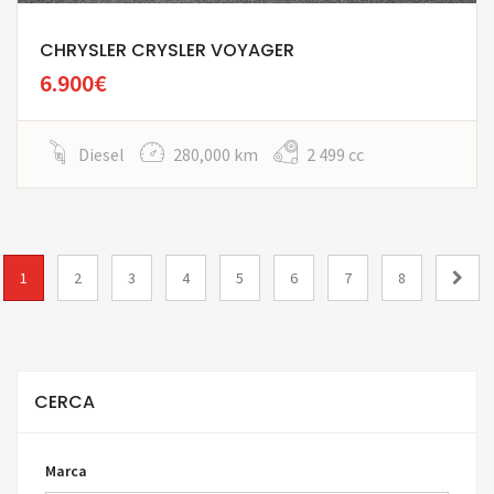
CHRYSLER CRYSLER VOYAGER
6.900€
Diesel
280,000 km
2 499 cc
1
2
3
4
5
6
7
8
CERCA
Marca