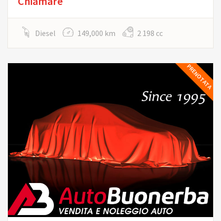
Chiamare
Diesel
149,000 km
2 198 cc
PRENOTATA