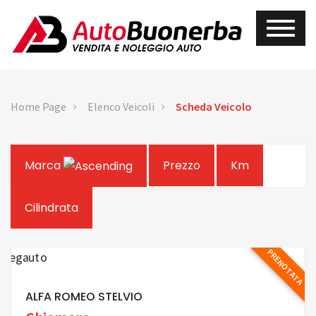
Home Page
Elenco Veicoli
Scheda Veicolo
Marca
Prezzo
Km
Cilindrata
PRENOTATA
ALFA ROMEO STELVIO