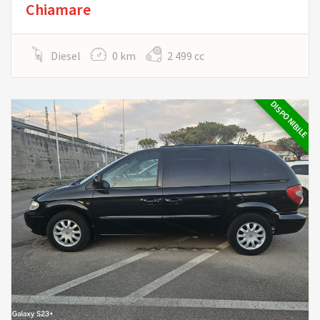
Chiamare
Diesel
0 km
2 499 cc
DISPONIBILE