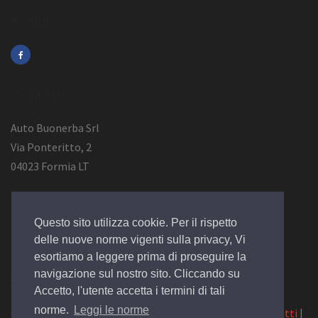
Social
Contatti
Auto Buonerba Srl
Via Ponteritto, 2
04023 Formia LT
Info Azienda
Questo sito utilizza cookie. Per il rispetto
P.Iva 01473730594
delle nuove norme vigenti sulla privacy, Vi
esortiamo a leggere prima di proseguire la
navigazione sul nostro sito. Cliccando su
© 2019 Design by
EGSoft
Accetto, l'utente accetta i termini di tali
norme.
Leggi le norme
Cookie
|
Privacy Law
|
Azienda
|
Servizi
|
Catalogo
|
Contatti
|