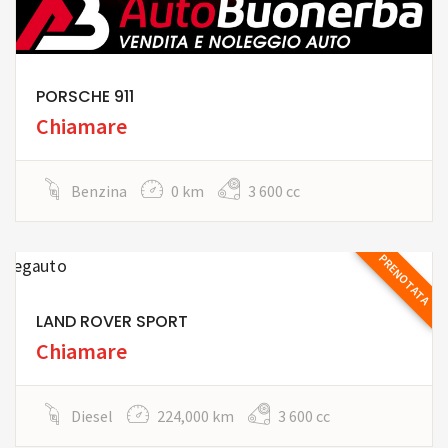
PORSCHE 911
Chiamare
Benzina
0 km
3 600 cc
PRENOTATA
LAND ROVER SPORT
Chiamare
Diesel
224,000 km
3 600 cc