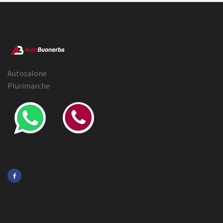
Autosalone
Plurimarche
Social
Contatti