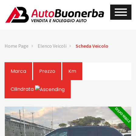
Home Page
Elenco Veicoli
Scheda Veicolo
Marca
Prezzo
Km
Cilindrata
DISPONIBILE