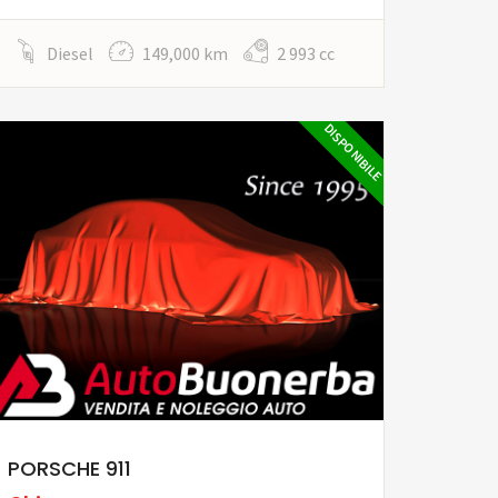
Diesel
149,000 km
2 993 cc
DISPONIBILE
PORSCHE 911