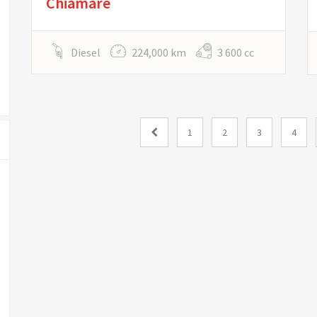
Chiamare
Diesel
224,000 km
3 600 cc
1
2
3
4