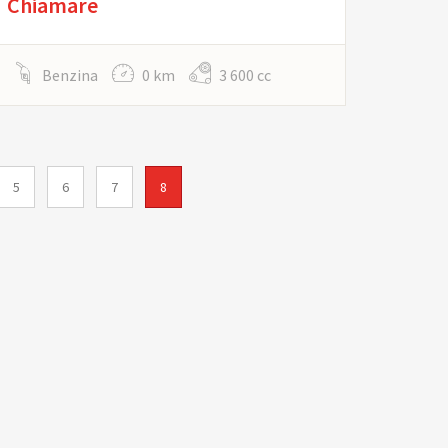
Chiamare
Benzina
0 km
3 600 cc
5
6
7
8