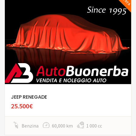
JEEP RENEGADE
25.500€
Benzina
60,000 km
1 000 cc