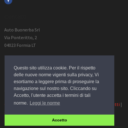
Contatti
Auto Buonerba Srl
Via Ponteritto, 2
04023 Formia LT
Info Azienda
Questo sito utilizza cookie. Per il rispetto
P.Iva 01473730594
delle nuove norme vigenti sulla privacy, Vi
esortiamo a leggere prima di proseguire la
navigazione sul nostro sito. Cliccando su
© 2019 Design by
EGSoft
Accetto, l'utente accetta i termini di tali
norme.
Leggi le norme
Cookie
|
Privacy Law
|
Azienda
|
Servizi
|
Catalogo
|
Contatti
|
Siamo su Carpro.it
Accetto