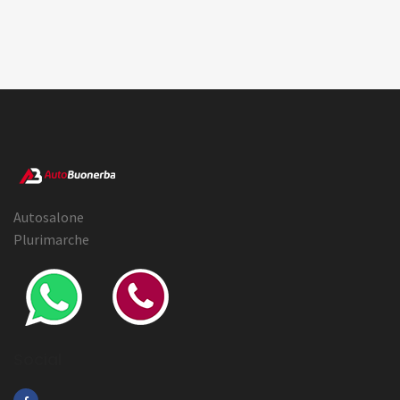
Autosalone
Plurimarche
Social