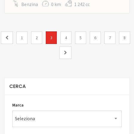
Benzina
0 km
1 242 cc
1
2
3
4
5
6
7
8
CERCA
Marca
Seleziona