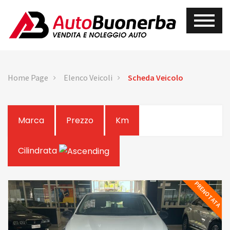
Home Page
Elenco Veicoli
Scheda Veicolo
Marca
Prezzo
Km
Cilindrata
PRENOTATA