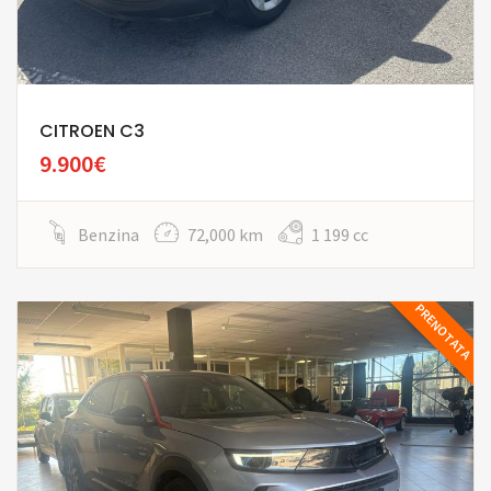
CITROEN C3
9.900€
Benzina
72,000 km
1 199 cc
PRENOTATA