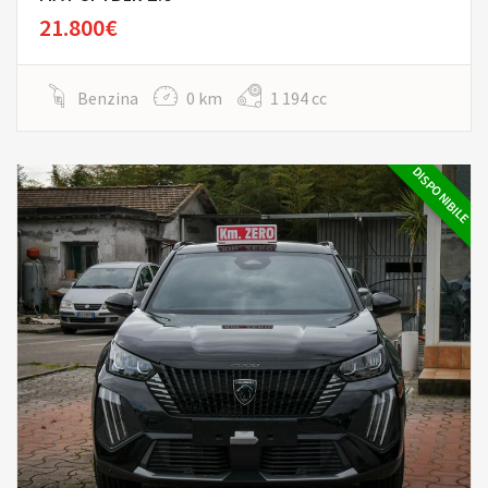
21.800€
Benzina
0 km
1 194 cc
DISPONIBILE