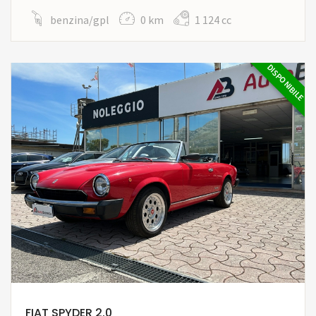
benzina/gpl
0 km
1 124 cc
DISPONIBILE
FIAT SPYDER 2.0