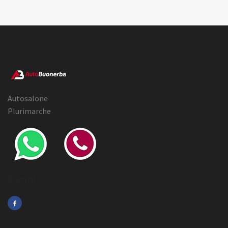
Autosalone
Plurimarche
Social