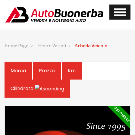
Home Page
Elenco Veicoli
Scheda Veicolo
Marca
Prezzo
Km
Cilindrata
DISPONIBILE