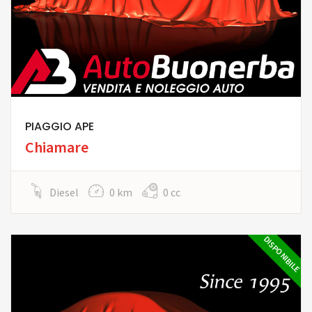
PIAGGIO APE
Chiamare
Diesel
0 km
0 cc
DISPONIBILE