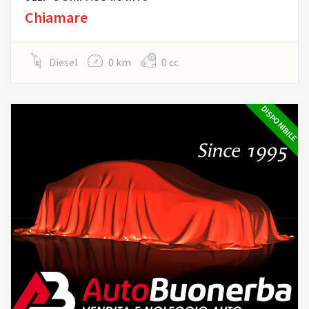
Chiamare
Diesel
0 km
0 cc
DISPONIBILE