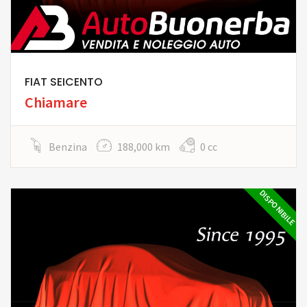
FIAT SEICENTO
Chiamare
Benzina
188,000 km
0 cc
DISPONIBILE