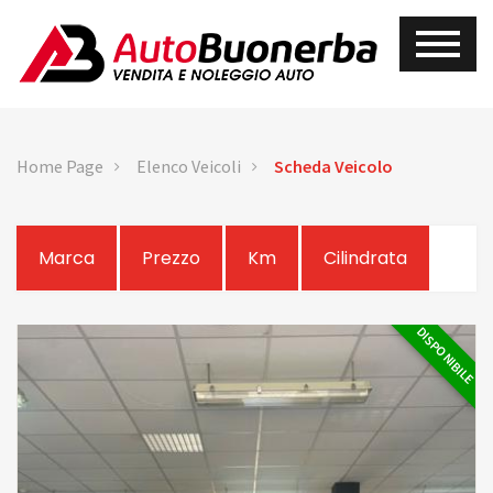
Home Page
Elenco Veicoli
Scheda Veicolo
Marca
Prezzo
Km
Cilindrata
DISPONIBILE