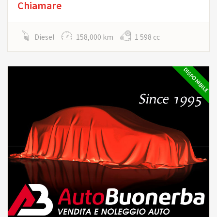
Chiamare
Diesel
158,000 km
1 598 cc
DISPONIBILE