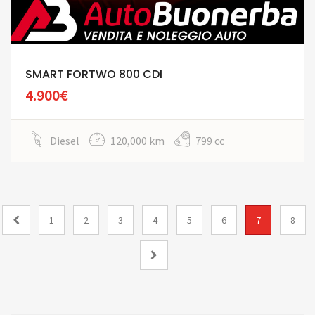
SMART FORTWO 800 CDI
4.900€
Diesel
120,000 km
799 cc
1
2
3
4
5
6
7
8