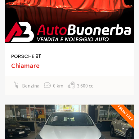
PORSCHE 911
Chiamare
Benzina
0 km
3 600 cc
PRENOTATA