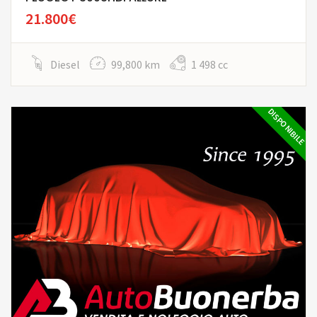
21.800€
Diesel
99,800 km
1 498 cc
DISPONIBILE