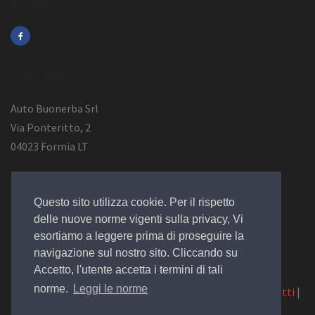
Social
Contatti
Auto Buonerba Srl
Via Ponteritto, 2
04023 Formia LT
Info Azienda
Questo sito utilizza cookie. Per il rispetto
P.Iva 01473730594
delle nuove norme vigenti sulla privacy, Vi
esortiamo a leggere prima di proseguire la
navigazione sul nostro sito. Cliccando su
© 2019 Design by
EGSoft
Accetto, l'utente accetta i termini di tali
norme.
Leggi le norme
Cookie
|
Privacy Law
|
Azienda
|
Servizi
|
Catalogo
|
Contatti
|
Siamo su Carpro.it