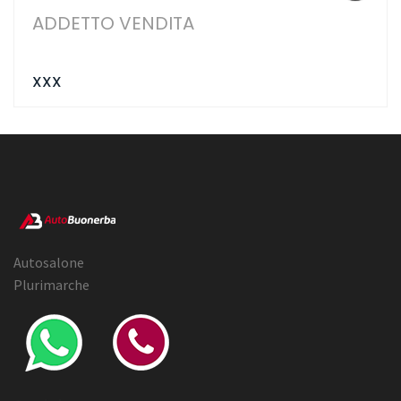
ADDETTO VENDITA
XXX
Autosalone
Plurimarche