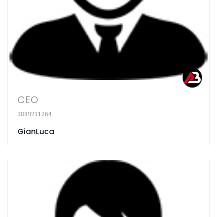
CEO
3889231264
GianLuca